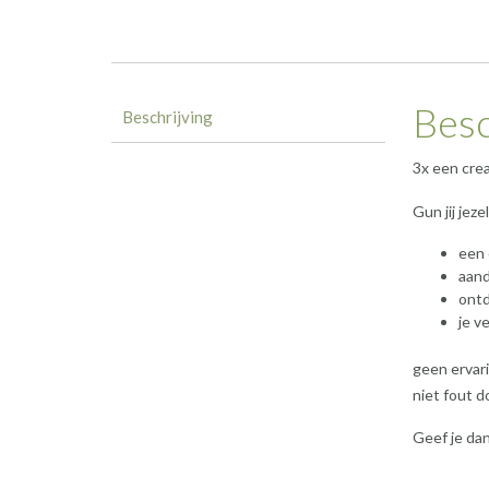
Besc
Beschrijving
3x een cre
Gun jij jezel
een
aand
ontd
je v
geen ervari
niet fout 
Geef je da