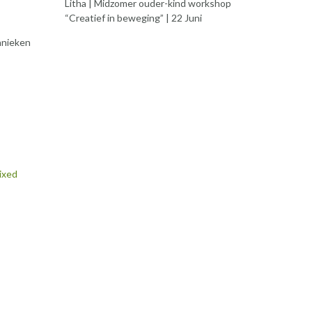
Litha | Midzomer ouder-kind workshop
“Creatief in beweging” | 22 Juni
chnieken
ixed