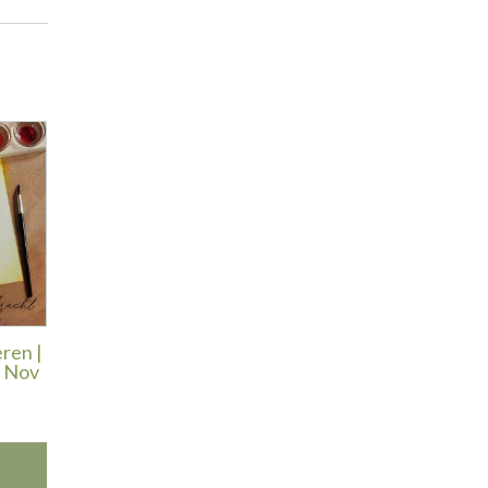
eren |
& Nov