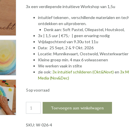
3x een verdiepende intuïtieve Workshop van 1,5u
intuïtief tekenen , verschillende materialen en te
ontdekken en uitproberen.
Denk aan: Soft Pastel, Oliepastel, Houtskool,
3x | 1,5 uur | €75,- | geen ervaring nodig
Vrijdagochtend van 9.30u tot 11u
Data: 25 Sept, 2 & 9 Okt. 2026
Locatie: Munnikevaart, Oostwold, Westerkwartier
Kleine groep min. 4 max 6 volwassenen
We werken vaak in stilte
zie ook:
3x intuïtief schilderen (Okt&Novt)
en
3x M
Media (Nov&Dec)
5 op voorraad
3x
Toevoegen aan winkelwagen
Intuïtief
Tekenen
|
SKU:
W-026-4
Workshop