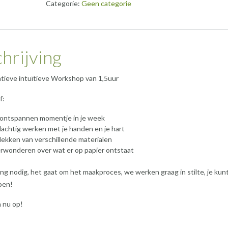
Categorie:
Geen categorie
|
Sept
&
Okt
hrijving
2026
aantal
atieve intuïtieve Workshop van 1,5uur
f:
 ontspannen momentje in je week
achtig werken met je handen en je hart
ekken van verschillende materialen
erwonderen over wat er op papier ontstaat
ng nodig, het gaat om het maakproces, we werken graag in stilte, je kun
doen!
n nu op!