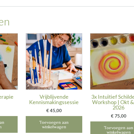
en
erapie
Vrijblijvende
3x Intuïtief Schild
Kennismakingssessie
Workshop | Okt 
2026
€
45,00
€
75,00
an
Toevoegen aan
n
winkelwagen
Toevoegen aan
winkelwagen