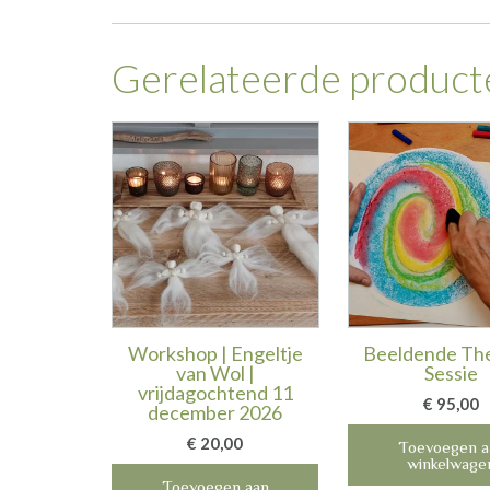
Gerelateerde product
Workshop | Engeltje
Beeldende Th
van Wol |
Sessie
vrijdagochtend 11
€
95,00
december 2026
€
20,00
Toevoegen a
winkelwage
Toevoegen aan