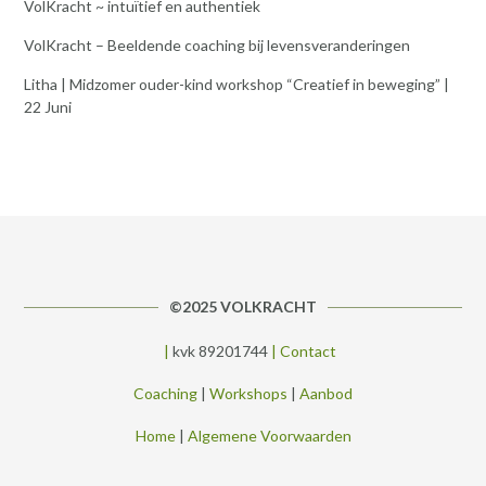
VolKracht ~ intuïtief en authentiek
VolKracht – Beeldende coaching bij levensveranderingen
Litha | Midzomer ouder-kind workshop “Creatief in beweging” |
22 Juni
©2025 VOLKRACHT
|
kvk 89201744
|
Contact
Coaching
|
Workshops
|
Aanbod
Home
|
Algemene Voorwaarden