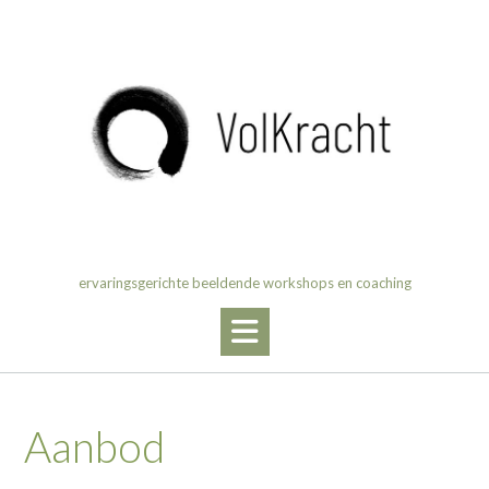
Ga
naar
de
inhoud
ervaringsgerichte beeldende workshops en coaching
Aanbod