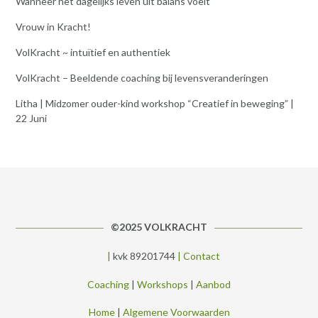
Wanneer het dagelijks leven uit balans voelt
Vrouw in Kracht!
VolKracht ~ intuïtief en authentiek
VolKracht – Beeldende coaching bij levensveranderingen
Litha | Midzomer ouder-kind workshop “Creatief in beweging” |
22 Juni
©2025 VOLKRACHT
|
kvk 89201744
|
Contact
Coaching
|
Workshops
|
Aanbod
Home
|
Algemene Voorwaarden