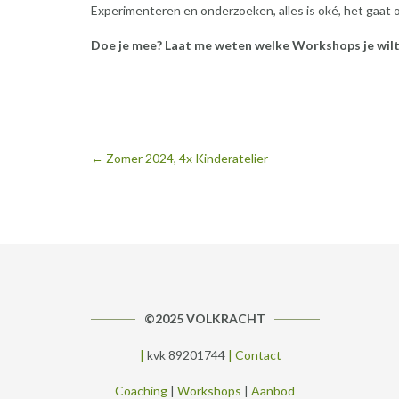
Experimenteren en onderzoeken, alles is oké, het gaat
Doe je mee? Laat me weten welke Workshops je wilt m
Bericht
←
Zomer 2024, 4x Kinderatelier
navigatie
©2025 VOLKRACHT
|
kvk 89201744
|
Contact
Coaching
|
Workshops
|
Aanbod