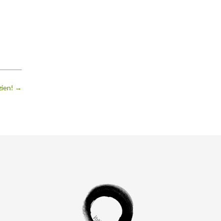
 zien!
→