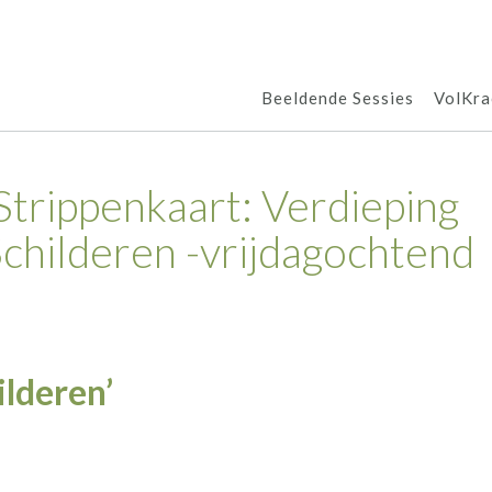
Beeldende Sessies
VolKra
trippenkaart: Verdieping
Schilderen -vrijdagochtend
ilderen’