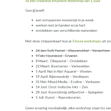
3x een creatieve intuïtieve Workshop van 1,5uur
Gun jij jezelf:
een ontspannen momentje in je week
werken met je handen en je hart
ontdekken van verschillende materialen
Met deze strippenkaart kun je
3 losse workshops
uit on
26 Jan: Soft Pastel – Kleurencirkel – Verzachten
9 Feb: Houtskool – Ervaren
8 Maart: Oliepastel – Ontdekken
22 Maart: Boetseren – Verbeelden
5 April: Nat in Nat-Aquarel – Vloeien
19 April: Bijenwaskrijt – Verdiepen
31 Mei: Mixed Media – Ecoline – Verbazen
14 Juni: Oost-Indische Inkt – Zen
28 Juni: Kunstzinnig zelfportret – Spiegelen
5 Juli: Kunst – Reproduceren
Geen ervaring noodzakelijk, elke workshop staat los van