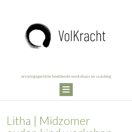
Ga
naar
de
inhoud
ervaringsgerichte beeldende workshops en coaching
Litha | Midzomer