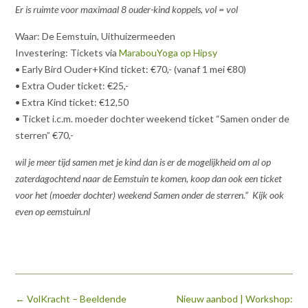
Er is ruimte voor maximaal 8 ouder-kind koppels, vol = vol
Waar: De Eemstuin, Uithuizermeeden
Investering: Tickets via
MarabouYoga op Hipsy
• Early Bird Ouder+Kind ticket: €70,- (vanaf 1 mei €80)
• Extra Ouder ticket: €25,-
• Extra Kind ticket: €12,50
• Ticket i.c.m. moeder dochter weekend ticket “Samen onder de
sterren” €70,-
wil je meer tijd samen met je kind dan is er de mogelijkheid om al op
zaterdagochtend naar de Eemstuin te komen, koop dan ook een ticket
voor het (moeder dochter) weekend Samen onder de sterren.” Kijk ook
even op eemstuin.nl
Bericht
←
VolKracht – Beeldende
Nieuw aanbod | Workshop: