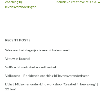
navigatie
coaching bij
Intuïtieve creatieve reis e.a.
→
levensveranderingen
RECENT POSTS
Wanneer het dagelijks leven uit balans voelt
Vrouw in Kracht!
VolKracht ~ intuïtief en authentiek
VolKracht – Beeldende coaching bij levensveranderingen
Litha | Midzomer ouder-kind workshop “Creatief in beweging” |
22 Juni