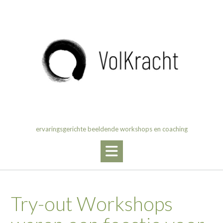
Ga
naar
de
inhoud
ervaringsgerichte beeldende workshops en coaching
Try-out Workshops