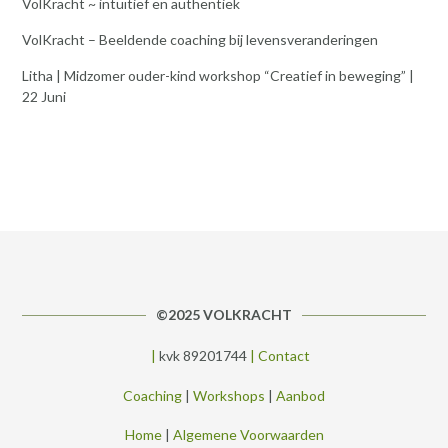
VolKracht ~ intuïtief en authentiek
VolKracht – Beeldende coaching bij levensveranderingen
Litha | Midzomer ouder-kind workshop “Creatief in beweging” |
22 Juni
©2025 VOLKRACHT
|
kvk 89201744
|
Contact
Coaching
|
Workshops
|
Aanbod
Home
|
Algemene Voorwaarden