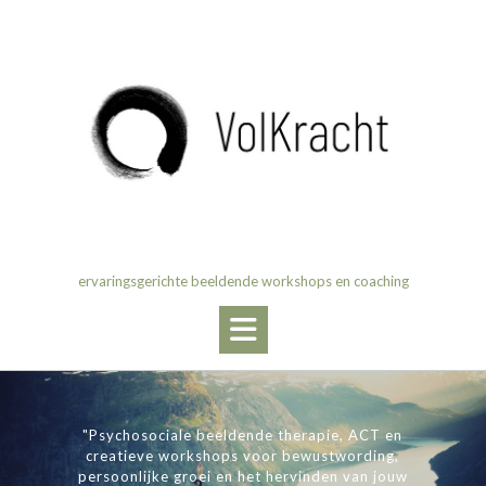
Ga
naar
de
inhoud
ervaringsgerichte beeldende workshops en coaching
"Psychosociale beeldende therapie, ACT en
creatieve workshops voor bewustwording,
persoonlijke groei en het hervinden van jouw